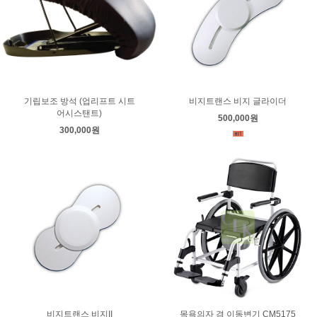
기립보조 방석 (업리프트 시트
비지트랜스 비지 글라이더
어시스탠트)
500,000원
300,000원
비지트랜스 비지II
목욕의자 겸 이동변기 CM5175