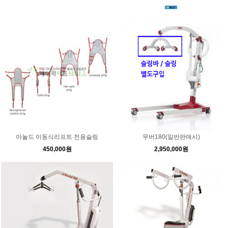
아놀드 이동식리프트 전용슬링
무버180(일반판매시)
450,000원
2,950,000원