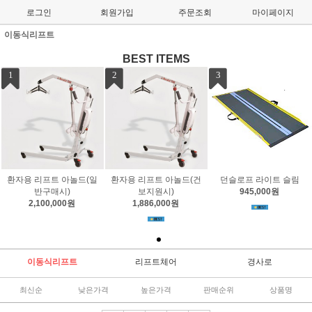
로그인
회원가입
주문조회
마이페이지
이동식리프트
BEST ITEMS
1
2
3
환자용 리프트 아놀드(일
환자용 리프트 아놀드(건
던슬로프 라이트 슬림
반구매시)
보지원시)
945,000원
2,100,000원
1,886,000원
이동식리프트
리프트체어
경사로
최신순
낮은가격
높은가격
판매순위
상품명