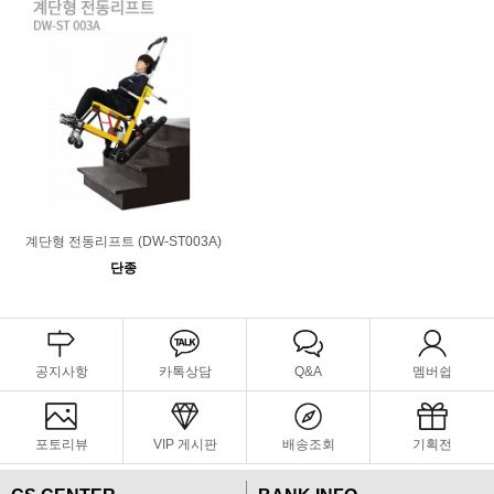
계단형 전동리프트 (DW-ST003A)
단종
공지사항
카톡상담
Q&A
멤버쉽
포토리뷰
VIP 게시판
배송조회
기획전