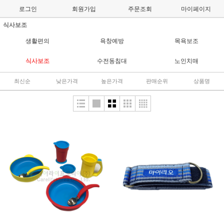
로그인
회원가입
주문조회
마이페이지
식사보조
생활편의
욕창예방
목욕보조
식사보조
수전동침대
노인치매
최신순
낮은가격
높은가격
판매순위
상품명