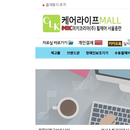
즐겨찾기 추가
재고몰
브랜드관
장애인보조기기
수동휠체