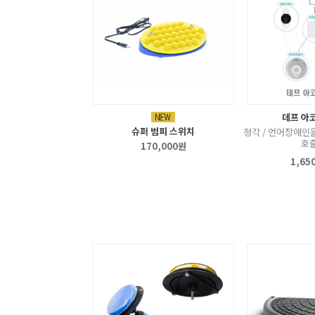
데프 아
슈퍼 범피 스위치
청각 / 언어장애인
호
170,000원
1,65