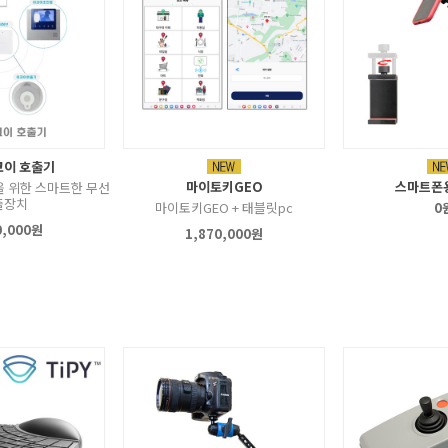
코이 호출기
마이토키GEO
스마트폰
을 위한 스마트한 무선
출장치
마이토키GEO + 태블릿pc
0
0,000원
1,870,000원