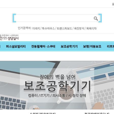
인기검색어 :
/
/
/
/
미라지
특수마우스
트랜스퍼보드
욕창방석
목욕의자
어
퍼스널모빌리티
전동휠체어·스쿠터
보조공학기기
보행/이동보조
리프