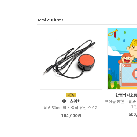
Total
210
items.
한뼘의사소통
새비 스위치
영상을 통한 관찰과 
가 한
직경 50mm의 압력식 유선 스위치
600
104,000원