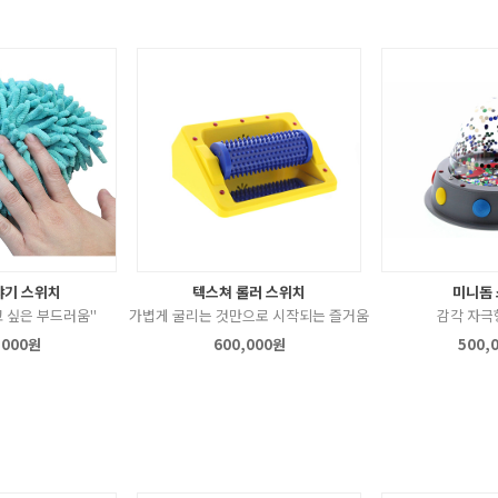
샤기 스위치
텍스쳐 롤러 스위치
미니돔
 싶은 부드러움"
가볍게 굴리는 것만으로 시작되는 즐거움
감각 자극
,000원
600,000원
500,