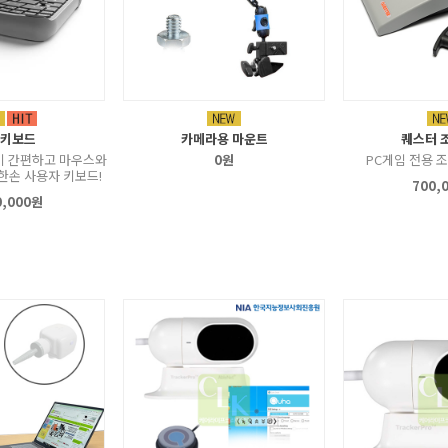
 키보드
카메라용 마운트
퀘스터 
이 간편하고 마우스와
0원
PC게임 전용 
한손 사용자 키보드!
700,
0,000원