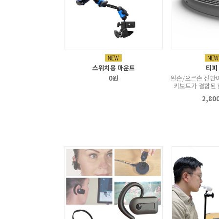
스위치용 마운트
티피
0원
왼손/오른손 전환
키보드가 결합된 
2,80