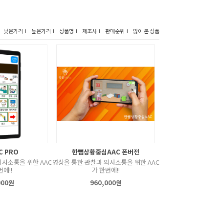
낮은가격 I
높은가격 I
상품명 I
제조사 I
판매순위 I
많이 본 상품
C PRO
한뼘상황중심AAC 폰버전
의사소통을 위한 AAC
영상을 통한 관찰과 의사소통을 위한 AAC
번에!!
가 한번에!!
000원
960,000원