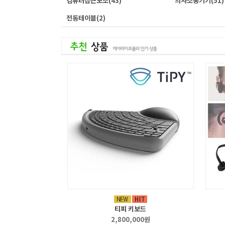
컴퓨터접근보조
(43)
의사소통기기
(51)
전동테이블
(2)
티피 키보드
2,800,000원