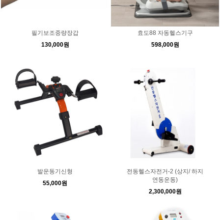
필기보조중량장갑
효도88 자동헬스기구
130,000원
598,000원
발운동기신형
전동헬스자전거-2 (상지/ 하지
연동운동)
55,000원
2,300,000원