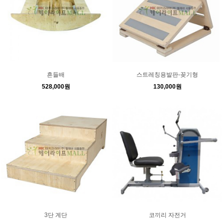
흔들배
스트레칭용발판-꽂기형
528,000원
130,000원
3단 계단
코끼리 자전거