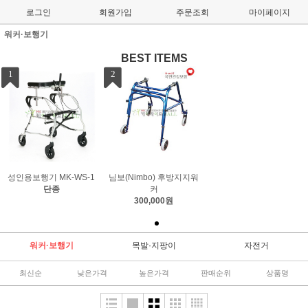
로그인
회원가입
주문조회
마이페이지
워커·보행기
BEST ITEMS
1
2
성인용보행기 MK-WS-1
님보(Nimbo) 후방지지워
단종
커
300,000원
워커·보행기
목발·지팡이
자전거
최신순
낮은가격
높은가격
판매순위
상품명