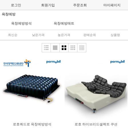
로그인
회원가입
주문조회
마이페이지
욕창예방
욕창예방방석
욕창예방매트
최신순
낮은가격
높은가격
판매순위
상품명
로호쿼드로 욕창예방방석
로호 하이브리드셀렉트 쿠션