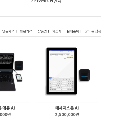
시각장애인용
(42)
낮은가격 I
높은가격 I
상품명 I
제조사 I
판매순위 I
많이 본 상품
 에듀 AI
메세지스톤 AI
,000원
2,500,000원