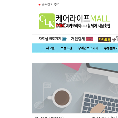
즐겨찾기 추가
재고몰
브랜드관
장애인보조기기
수동휠체