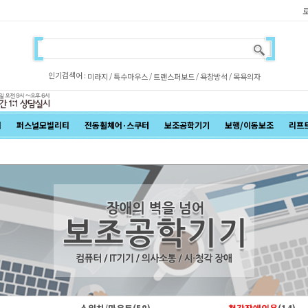
인기검색어 :
/
/
/
/
미라지
특수마우스
트랜스퍼보드
욕창방석
목욕의자
어
퍼스널모빌리티
전동휠체어·스쿠터
보조공학기기
보행/이동보조
리프