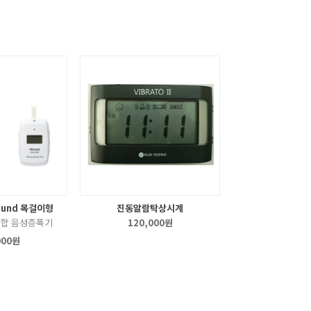
ound 목걸이형
진동알람탁상시계
복합 음성증폭기
120,000원
000원