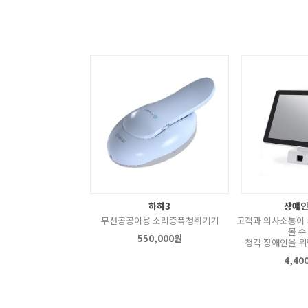
하하3
장애인
무선공공이용 소리증폭청취기기
고객과 의사소통이 
볼 수
550,000원
청각 장애인을 위
4,40