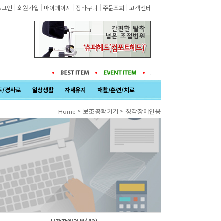
|
|
|
|
|
로그인
회원가입
마이페이지
장바구니
주문조회
고객센터
트/경사로
일상생활
자세유지
재활/훈련/치료
>
>
Home
보조공학기기
청각장애인용