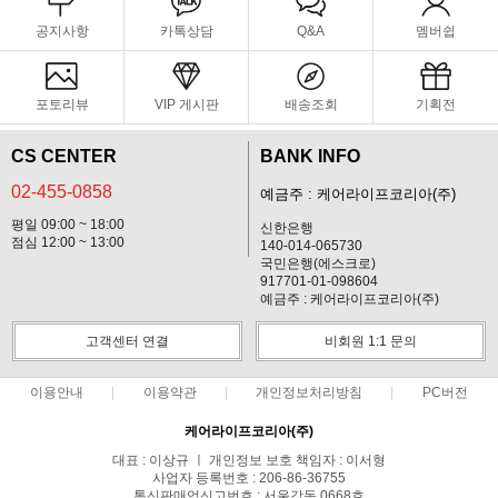
공지사항
카톡상담
Q&A
멤버쉽
포토리뷰
VIP 게시판
배송조회
기획전
CS CENTER
BANK INFO
02-455-0858
예금주 : 케어라이프코리아(주)
평일 09:00 ~ 18:00
신한은행
점심 12:00 ~ 13:00
140-014-065730
국민은행(에스크로)
917701-01-098604
예금주 : 케어라이프코리아(주)
고객센터 연결
비회원 1:1 문의
이용안내
이용약관
개인정보처리방침
PC버전
케어라이프코리아(주)
대표 : 이상규 ㅣ 개인정보 보호 책임자 : 이서형
사업자 등록번호 : 206-86-36755
통신판매업신고번호 : 서울강동 0668호