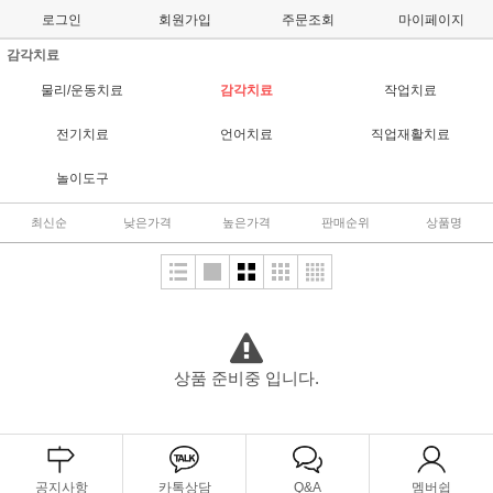
로그인
회원가입
주문조회
마이페이지
감각치료
물리/운동치료
감각치료
작업치료
전기치료
언어치료
직업재활치료
놀이도구
최신순
낮은가격
높은가격
판매순위
상품명
상품 준비중 입니다.
공지사항
카톡상담
Q&A
멤버쉽