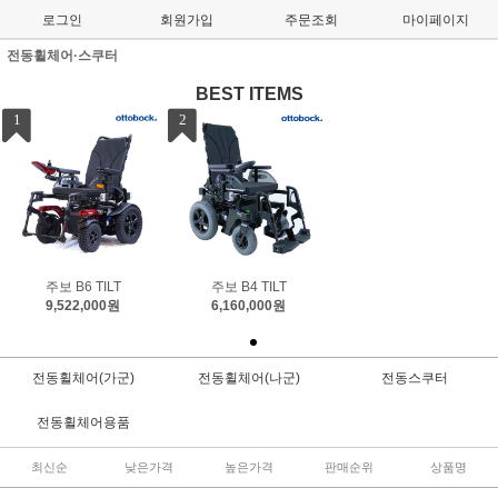
로그인
회원가입
주문조회
마이페이지
전동휠체어·스쿠터
BEST ITEMS
1
2
주보 B6 TILT
주보 B4 TILT
9,522,000원
6,160,000원
전동휠체어(가군)
전동휠체어(나군)
전동스쿠터
전동휠체어용품
최신순
낮은가격
높은가격
판매순위
상품명