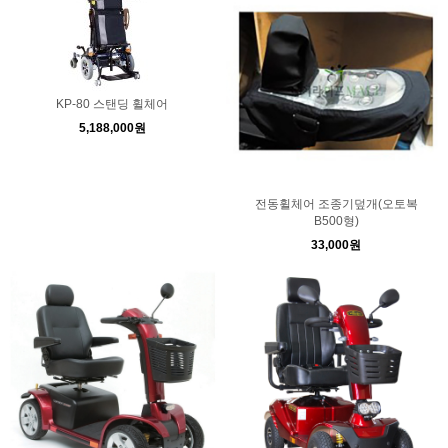
KP-80 스탠딩 휠체어
5,188,000원
전동휠체어 조종기덮개(오토복
B500형)
33,000원