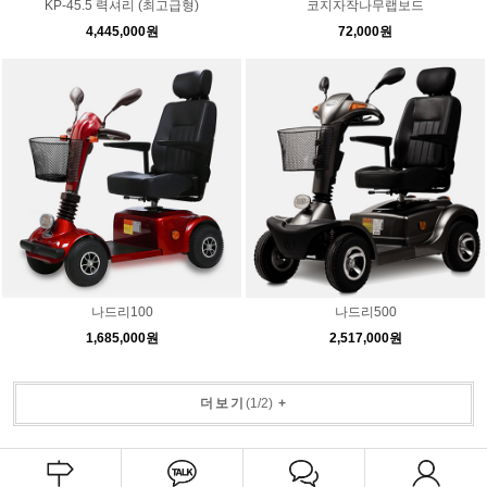
KP-45.5 력셔리 (최고급형)
코지자작나무랩보드
4,445,000원
72,000원
나드리100
나드리500
1,685,000원
2,517,000원
더보기
(
1
/
2
)
+