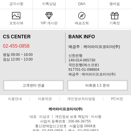
공지사항
카톡상담
Q&A
멤버쉽
포토리뷰
VIP 게시판
배송조회
기획전
CS CENTER
BANK INFO
02-455-0858
예금주 : 케어라이프코리아(주)
평일 09:00 ~ 18:00
신한은행
점심 12:00 ~ 13:00
140-014-065730
국민은행(에스크로)
917701-01-098604
예금주 : 케어라이프코리아(주)
고객센터 연결
비회원 1:1 문의
이용안내
이용약관
개인정보처리방침
PC버전
케어라이프코리아(주)
대표 : 이상규 ㅣ 개인정보 보호 책임자 : 이서형
사업자 등록번호 : 206-86-36755
통신판매업신고번호 : 서울강동 0668호
전화 : 02-455-0858 ㅣ 팩스 : 02-455-0853