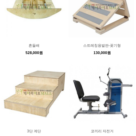
흔들배
스트레칭용발판-꽂기형
528,000원
130,000원
3단 계단
코끼리 자전거