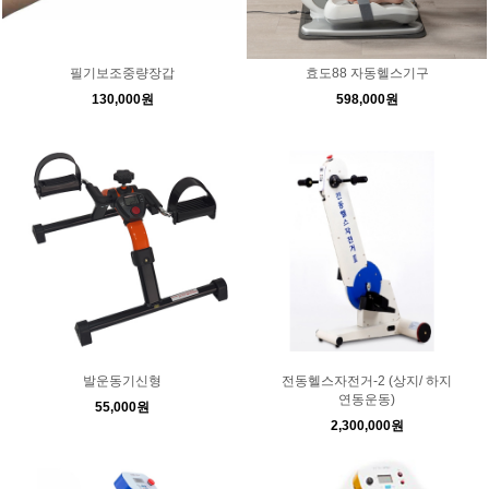
필기보조중량장갑
효도88 자동헬스기구
130,000원
598,000원
발운동기신형
전동헬스자전거-2 (상지/ 하지
연동운동)
55,000원
2,300,000원