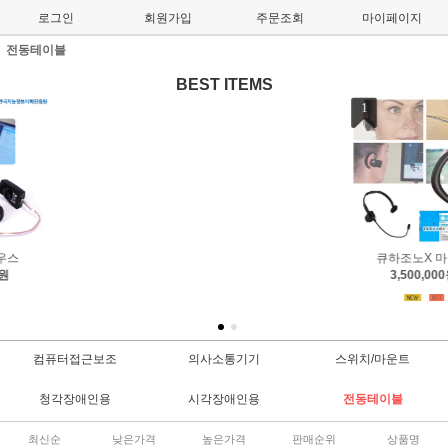
로그인
회원가입
주문조회
마이페이지
전동테이블
BEST ITEMS
1
2
3
큐하조노X 마우스
엔에이블러 조이스틱
엔에이
3,500,000원
800,000원
70
컴퓨터접근보조
의사소통기기
스위치/마운트
청각장애인용
시각장애인용
전동테이블
최신순
낮은가격
높은가격
판매순위
상품명