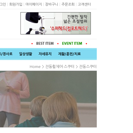
|
|
|
|
|
그인
회원가입
마이페이지
장바구니
주문조회
고객센터
트/경사로
일상생활
자세유지
재활/훈련/치료
>
>
Home
전동휠체어·스쿠터
전동스쿠터