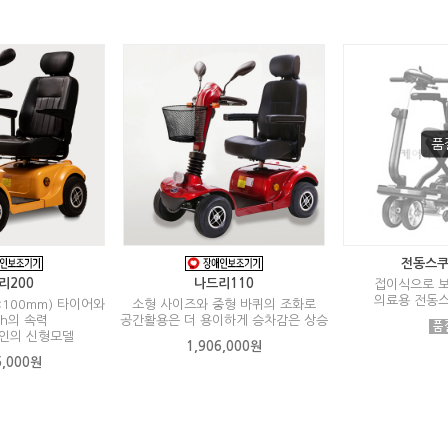
전동스쿠
리200
나드리110
접이식으로 
의료용 전동
×100mm) 타이어와
소형 사이즈와 중형 바퀴의 조화로
/h의 속력
공간활용은 더 용이하게 승차감은 상승
인의 신형모델
1,906,000원
5,000원