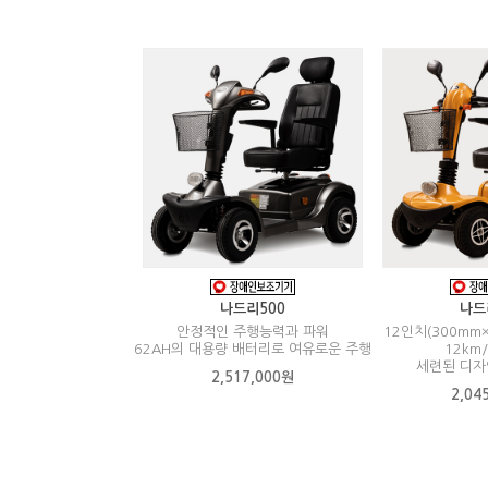
나드리500
나드
안정적인 주행능력과 파워
12인치(300mm
62AH의 대용량 배터리로 여유로운 주행
12km
세련된 디자
2,517,000원
2,04