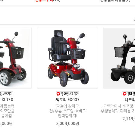
XL130
빅토리 FX007
나드리
 제동능력
요철에 강하고
오르막이나 비포장
 외모만큼
전/후륜 스프링 쇼바로
주행능력과 파워를 
 승차감!
안락함까지!
2,119
4,000원
2,004,000원