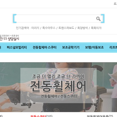
로
인기검색어 :
/
/
/
/
미라지
특수마우스
트랜스퍼보드
욕창방석
목욕의자
어
퍼스널모빌리티
전동휠체어·스쿠터
보조공학기기
보행/이동보조
리프
4)
전동스쿠터
(10)
전동휠체어용품
(7)