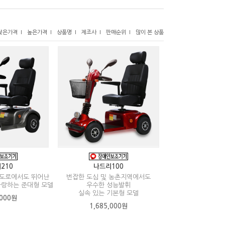
낮은가격 I
높은가격 I
상품명 I
제조사 I
판매순위 I
많이 본 상품
210
나드리100
 도로에서도 뛰어난
번잡한 도심 및 농촌지역에서도
자랑하는 준대형 모델
우수한 성능발휘
실속 있는 기본형 모델
,000원
1,685,000원