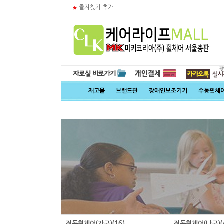
즐겨찾기 추가
재고몰
브랜드관
장애인보조기기
수동휠체
전동휠체어(가군)
(16)
전동휠체어(나군)
(