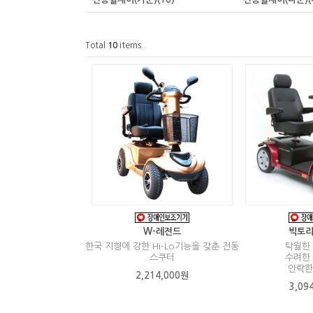
Total
10
items.
W-레전드
빅토리 
한국 지형에 강한 Hi-Lo기능을 갖춘 전동
탁월한
스쿠터
수려한
안락한
2,214,000원
3,09