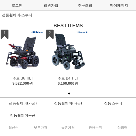
로그인
회원가입
주문조회
마이페이지
전동휠체어·스쿠터
BEST ITEMS
1
2
주보 B6 TILT
주보 B4 TILT
9,522,000원
6,160,000원
전동휠체어(가군)
전동휠체어(나군)
전동스쿠터
전동휠체어용품
최신순
낮은가격
높은가격
판매순위
상품명