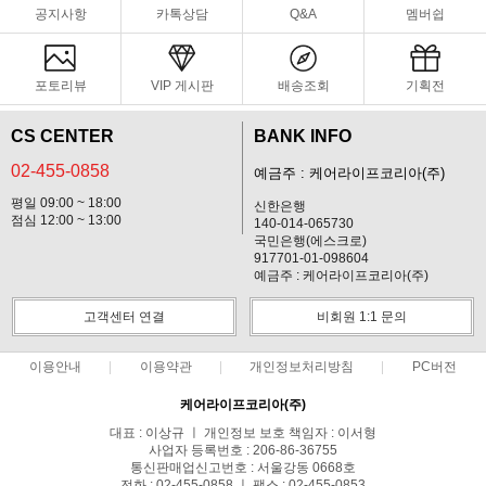
공지사항
카톡상담
Q&A
멤버쉽
포토리뷰
VIP 게시판
배송조회
기획전
CS CENTER
BANK INFO
02-455-0858
예금주 : 케어라이프코리아(주)
평일 09:00 ~ 18:00
신한은행
점심 12:00 ~ 13:00
140-014-065730
국민은행(에스크로)
917701-01-098604
예금주 : 케어라이프코리아(주)
고객센터 연결
비회원 1:1 문의
이용안내
이용약관
개인정보처리방침
PC버전
케어라이프코리아(주)
대표 : 이상규 ㅣ 개인정보 보호 책임자 : 이서형
사업자 등록번호 : 206-86-36755
통신판매업신고번호 : 서울강동 0668호
전화 : 02-455-0858 ㅣ 팩스 : 02-455-0853