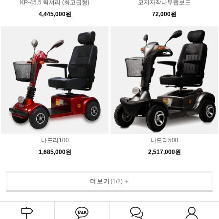
KP-45.5 력셔리 (최고급형)
코지자작나무랩보드
4,445,000원
72,000원
나드리100
나드리500
1,685,000원
2,517,000원
더보기
(
1
/
2
)
+