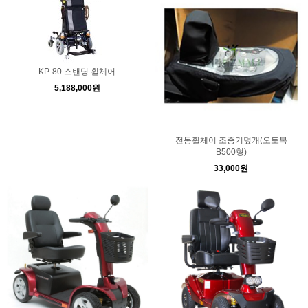
KP-80 스탠딩 휠체어
5,188,000원
전동휠체어 조종기덮개(오토복
B500형)
33,000원