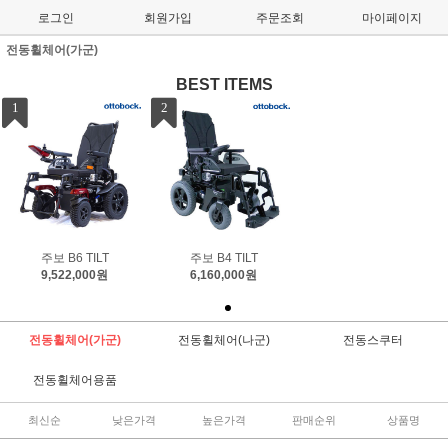
로그인
회원가입
주문조회
마이페이지
전동휠체어(가군)
BEST ITEMS
1
2
주보 B6 TILT
주보 B4 TILT
9,522,000원
6,160,000원
전동휠체어(가군)
전동휠체어(나군)
전동스쿠터
전동휠체어용품
최신순
낮은가격
높은가격
판매순위
상품명