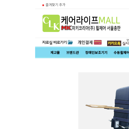
즐겨찾기 추가
재고몰
브랜드관
장애인보조기기
수동휠체