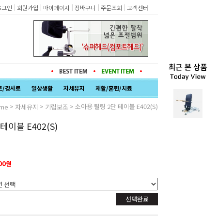
|
|
|
|
|
로그인
회원가입
마이페이지
장바구니
주문조회
고객센터
트/경사로
일상생활
자세유지
재활/훈련/치료
>
>
> 소아용 틸팅 2단 테이블 E402(S)
me
자세유지
기립보조
테이블 E402(S)
000원
선택완료