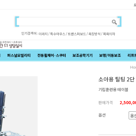
인기검색어 :
/
/
/
/
미라지
특수마우스
트랜스퍼보드
욕창방석
목욕의자
어
퍼스널모빌리티
전동휠체어·스쿠터
보조공학기기
보행/이동보조
리프
Ho
소아용 틸팅 2단 
기립훈련용 테이블
판매가격
2,500,
옵션