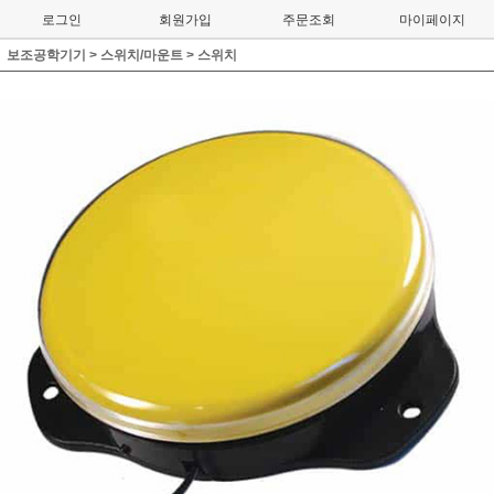
로그인
회원가입
주문조회
마이페이지
보조공학기기
>
스위치/마운트
>
스위치