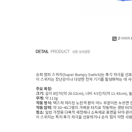
큰 이미지 
슈퍼 범피 스위치(Super Bumpy Switch)는 촉각 자극
이 스위치는 장난감이나 다양한 전자 기기를 활성화하는 데 사
주요 특징:
크기:
길이 8인치(약 20.32cm), 너비 4.5인치(약 11.43cm), 높
무게:
약 113g
작동 방식:
텍스처 처리된 노란색 판의 어느 부분이든 누르면 
작동 압력:
약 30~40그램의 가벼운 터치로 작동하는 경량 터
청소:
일반 가정용 다목적 세정제나 소독제로 표면을 닦아 관리할
이 스위치는 특히 촉각 자극을 선호하거나 손의 힘이 약한 사