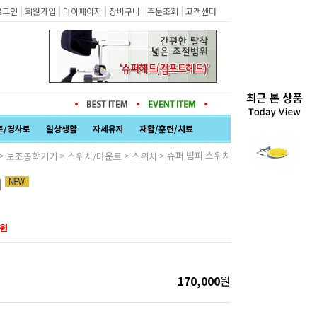
|
|
|
|
|
로그인
회원가입
마이페이지
장바구니
주문조회
고객센터
트/경사로
일상생활
자세유지
재활/훈련/치료
>
>
>
> 슈퍼 범피 스위치
보조공학기기
스위치/마운트
스위치
치
원
170,000
원