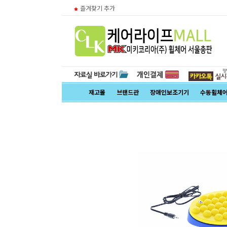
즐겨찾기 추가
재고몰
브랜드관
장애인보조기기
수동휠체