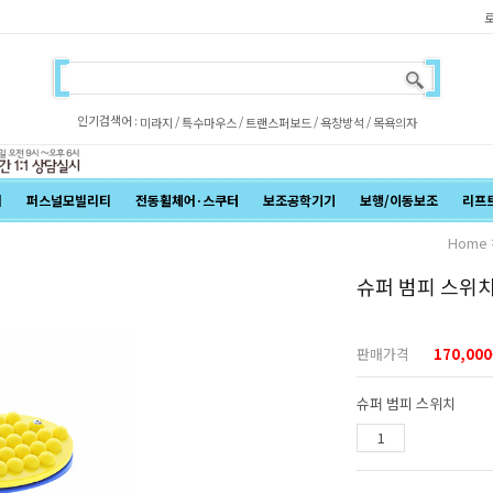
인기검색어 :
/
/
/
/
미라지
특수마우스
트랜스퍼보드
욕창방석
목욕의자
어
퍼스널모빌리티
전동휠체어·스쿠터
보조공학기기
보행/이동보조
리프
Home
슈퍼 범피 스위
판매가격
170,000
슈퍼 범피 스위치