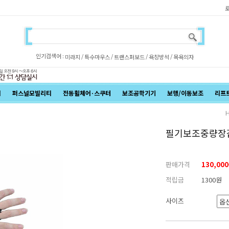
인기검색어 :
/
/
/
/
미라지
특수마우스
트랜스퍼보드
욕창방석
목욕의자
어
퍼스널모빌리티
전동휠체어·스쿠터
보조공학기기
보행/이동보조
리프
필기보조중량장
판매가격
130,00
적립금
1300원
사이즈