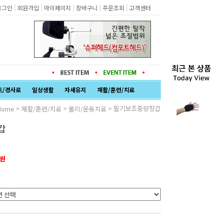
|
|
|
|
|
로그인
회원가입
마이페이지
장바구니
주문조회
고객센터
트/경사로
일상생활
자세유지
재활/훈련/치료
>
>
> 필기보조중량장갑
Home
재활/훈련/치료
물리/운동치료
갑
0원