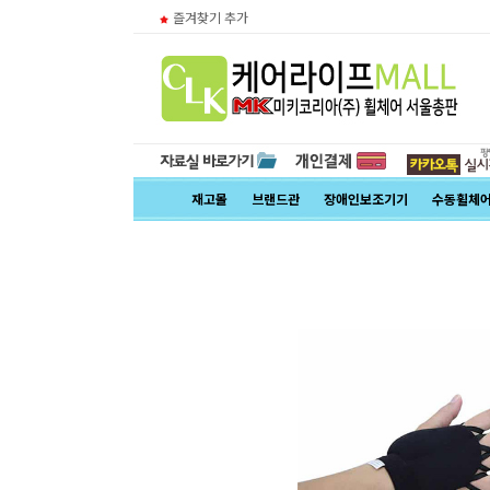
즐겨찾기 추가
재고몰
브랜드관
장애인보조기기
수동휠체