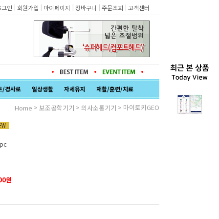
|
|
|
|
|
로그인
회원가입
마이페이지
장바구니
주문조회
고객센터
트/경사로
일상생활
자세유지
재활/훈련/치료
>
>
> 마이토키GEO
Home
보조공학기기
의사소통기기
pc
00
원