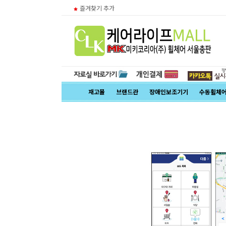
즐겨찾기 추가
재고몰
브랜드관
장애인보조기기
수동휠체