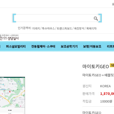
인기검색어 :
/
/
/
/
미라지
특수마우스
트랜스퍼보드
욕창방석
목욕의자
어
퍼스널모빌리티
전동휠체어·스쿠터
보조공학기기
보행/이동보조
리프
마이토키GEO
마이토키GEO + 태블릿
원산지
KOREA
판매가격
1,870,0
적립금
10000원
마이토키GEO