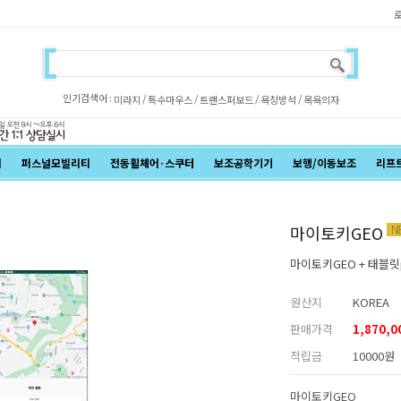
인기검색어 :
/
/
/
/
미라지
특수마우스
트랜스퍼보드
욕창방석
목욕의자
어
퍼스널모빌리티
전동휠체어·스쿠터
보조공학기기
보행/이동보조
리프
마이토키GEO
마이토키GEO + 태블릿
원산지
KOREA
판매가격
1,870,0
적립금
10000원
마이토키GEO