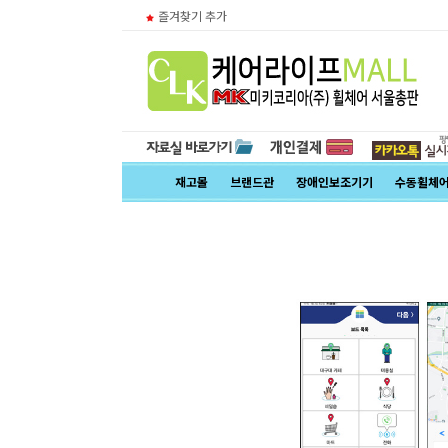
즐겨찾기 추가
재고몰
브랜드관
장애인보조기기
수동휠체