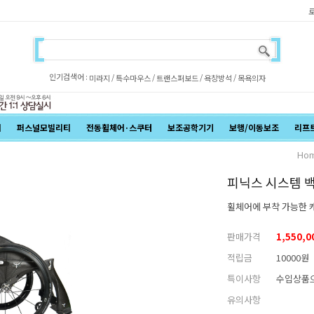
인기검색어 :
/
/
/
/
미라지
특수마우스
트랜스퍼보드
욕창방석
목욕의자
어
퍼스널모빌리티
전동휠체어·스쿠터
보조공학기기
보행/이동보조
리프
Ho
피닉스 시스템 
휠체어에 부착 가능한 
판매가격
1,550,
적립금
10000원
특이사항
수입상품으
유의사항