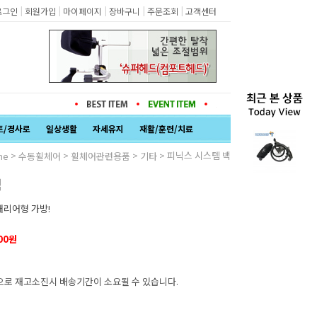
|
|
|
|
|
로그인
회원가입
마이페이지
장바구니
주문조회
고객센터
트/경사로
일상생활
자세유지
재활/훈련/치료
>
>
>
> 피닉스 시스템 백
me
수동휠체어
휠체어관련용품
기타
백
캐리어형 가방!
000원
로 재고소진시 배송기간이 소요될 수 있습니다.