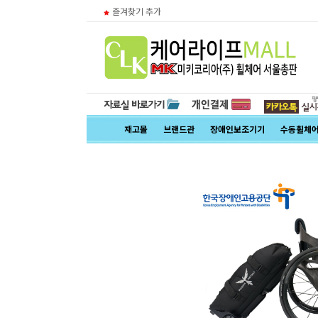
즐겨찾기 추가
재고몰
브랜드관
장애인보조기기
수동휠체