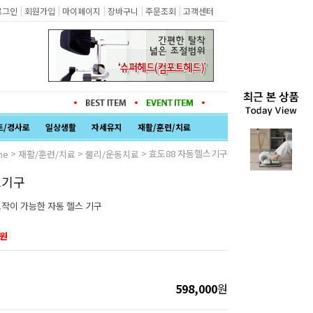
|
|
|
|
|
로그인
회원가입
마이페이지
장바구니
주문조회
고객센터
트/경사로
일상생활
자세유지
재활/훈련/치료
>
>
> 효도88 자동헬스기구
me
재활/훈련/치료
물리/운동치료
스기구
작이 가능한 자동 헬스 기구
원
598,000
원