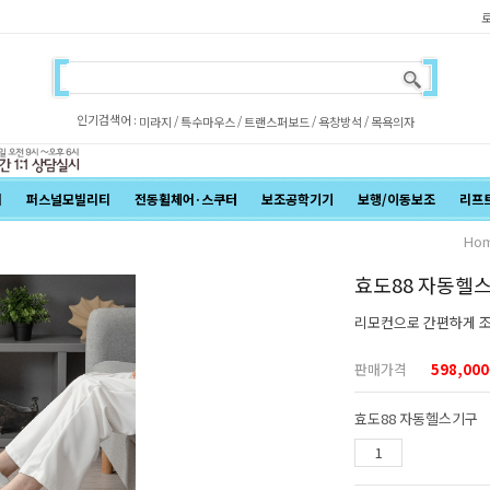
인기검색어 :
/
/
/
/
미라지
특수마우스
트랜스퍼보드
욕창방석
목욕의자
어
퍼스널모빌리티
전동휠체어·스쿠터
보조공학기기
보행/이동보조
리프
Ho
효도88 자동헬
리모컨으로 간편하게 조
판매가격
598,000
효도88 자동헬스기구