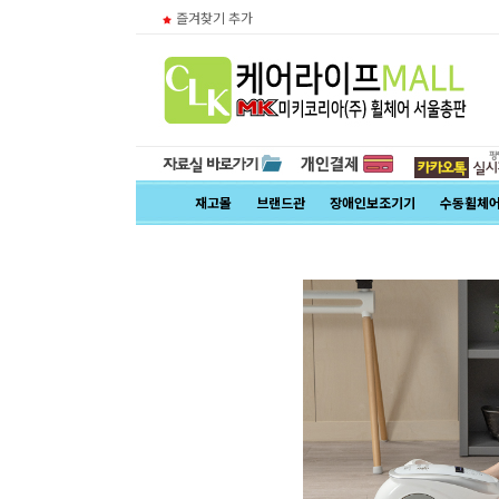
즐겨찾기 추가
재고몰
브랜드관
장애인보조기기
수동휠체