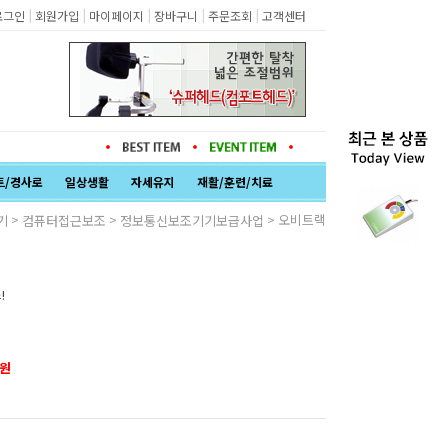
|
|
|
|
|
로그인
회원가입
마이페이지
장바구니
주문조회
고객센터
트/경사로
일상생활
자세유지
재활/훈련/치료
>
>
> 오비트랙
기
컴퓨터접근보조
정보통신보조기기보급사업
!
원