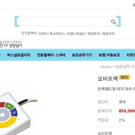
인기검색어 :
/
/
/
/
미라지
특수마우스
트랜스퍼보드
욕창방석
목욕의자
어
퍼스널모빌리티
전동휠체어·스쿠터
보조공학기기
보행/이동보조
리프
>
Home
보조공학기
오비트랙
트랙패드형 터치 마우스
원산지
영국
판매가격
650,000
적립금
1%
오비트랙