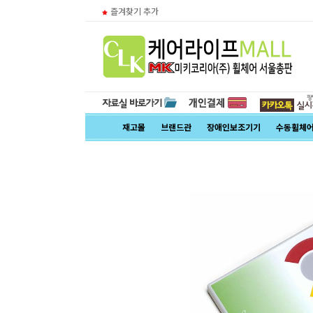
즐겨찾기 추가
재고몰
브랜드관
장애인보조기기
수동휠체