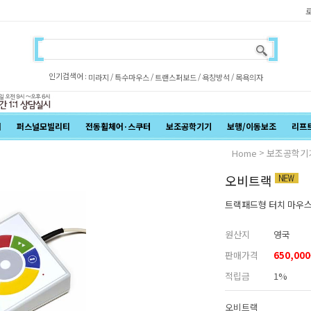
인기검색어 :
/
/
/
/
미라지
특수마우스
트랜스퍼보드
욕창방석
목욕의자
어
퍼스널모빌리티
전동휠체어·스쿠터
보조공학기기
보행/이동보조
리프
>
Home
보조공학기
오비트랙
트랙패드형 터치 마우스
원산지
영국
판매가격
650,000
적립금
1%
오비트랙