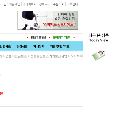
|
|
|
|
|
로그인
회원가입
마이페이지
장바구니
주문조회
고객센터
트/경사로
일상생활
자세유지
재활/훈련/치료
>
>
> 오비트랙
기
컴퓨터접근보조
정보통신보조기기보급사업
!
원