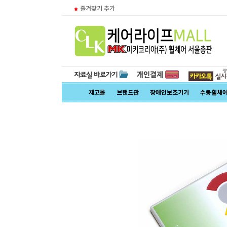
즐겨찾기 추가
재고몰
브랜드관
장애인보조기기
수동휠체