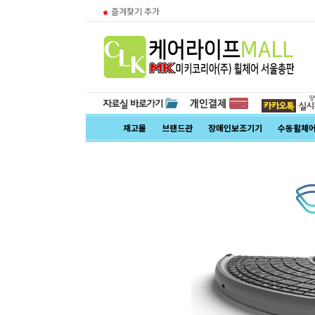
즐겨찾기 추가
재고몰
브랜드관
장애인보조기기
수동휠체