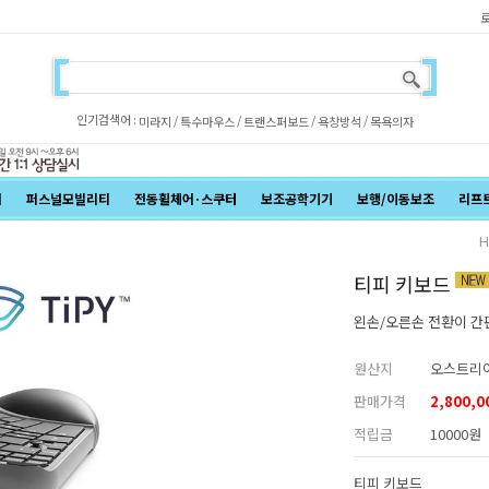
인기검색어 :
/
/
/
/
미라지
특수마우스
트랜스퍼보드
욕창방석
목욕의자
어
퍼스널모빌리티
전동휠체어·스쿠터
보조공학기기
보행/이동보조
리프
H
티피 키보드
왼손/오른손 전환이 간
원산지
오스트리
판매가격
2,800,0
적립금
10000원
티피 키보드