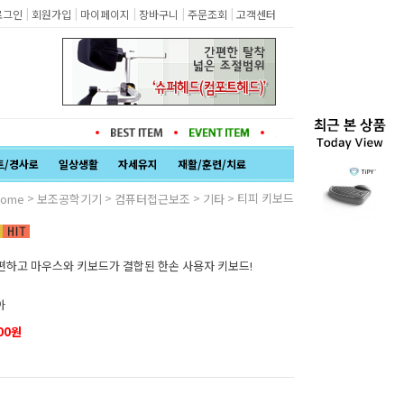
|
|
|
|
|
로그인
회원가입
마이페이지
장바구니
주문조회
고객센터
트/경사로
일상생활
자세유지
재활/훈련/치료
>
>
>
> 티피 키보드
ome
보조공학기기
컴퓨터접근보조
기타
편하고 마우스와 키보드가 결합된 한손 사용자 키보드!
아
00
원