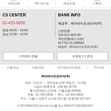
포토리뷰
VIP 게시판
배송조회
기획전
CS CENTER
BANK INFO
02-455-0858
예금주 : 케어라이프코리아(주)
평일 09:00 ~ 18:00
신한은행
점심 12:00 ~ 13:00
140-014-065730
국민은행(에스크로)
917701-01-098604
예금주 : 케어라이프코리아(주)
고객센터 연결
비회원 1:1 문의
이용안내
이용약관
개인정보처리방침
PC버전
케어라이프코리아(주)
대표 : 이상규 ㅣ 개인정보 보호 책임자 : 이서형
사업자 등록번호 : 206-86-36755
통신판매업신고번호 : 서울강동 0668호
전화 : 02-455-0858 ㅣ 팩스 : 02-455-0853
주소 : 서울시 강동구 선사로 50 1층 (천호2동 337-97)
COPYRIGHT(C)케어라이프몰 ALL RIGHTS RESERVED.