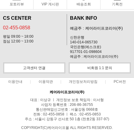
포토리뷰
VIP 게시판
배송조회
기획전
CS CENTER
BANK INFO
02-455-0858
예금주 : 케어라이프코리아(주)
평일 09:00 ~ 18:00
신한은행
점심 12:00 ~ 13:00
140-014-065730
국민은행(에스크로)
917701-01-098604
예금주 : 케어라이프코리아(주)
고객센터 연결
비회원 1:1 문의
이용안내
이용약관
개인정보처리방침
PC버전
케어라이프코리아(주)
대표 : 이상규 ㅣ 개인정보 보호 책임자 : 이서형
사업자 등록번호 : 206-86-36755
통신판매업신고번호 : 서울강동 0668호
전화 : 02-455-0858 ㅣ 팩스 : 02-455-0853
주소 : 서울시 강동구 선사로 50 1층 (천호2동 337-97)
COPYRIGHT(C)케어라이프몰 ALL RIGHTS RESERVED.