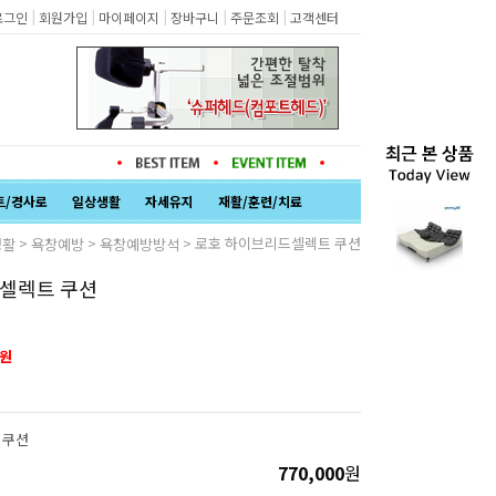
|
|
|
|
|
로그인
회원가입
마이페이지
장바구니
주문조회
고객센터
트/경사로
일상생활
자세유지
재활/훈련/치료
>
>
> 로호 하이브리드셀렉트 쿠션
생활
욕창예방
욕창예방방석
셀렉트 쿠션
원
 쿠션
770,000
원