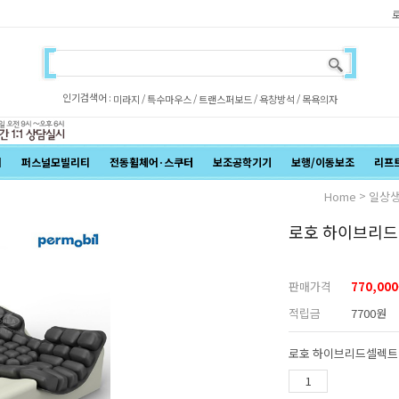
인기검색어 :
/
/
/
/
미라지
특수마우스
트랜스퍼보드
욕창방석
목욕의자
어
퍼스널모빌리티
전동휠체어·스쿠터
보조공학기기
보행/이동보조
리프
>
Home
일상
로호 하이브리드
판매가격
770,000
적립금
7700원
로호 하이브리드셀렉트