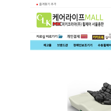
즐겨찾기 추가
재고몰
브랜드관
장애인보조기기
수동휠체