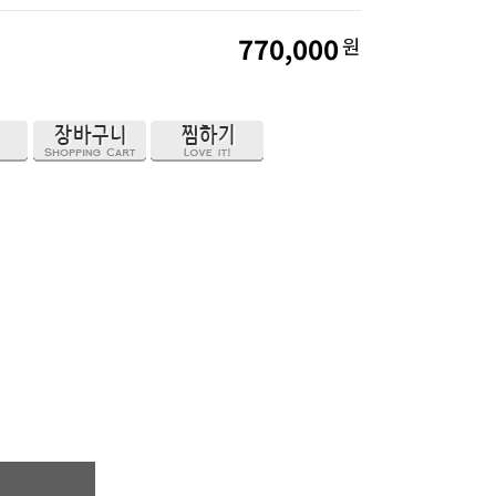
770,000
원