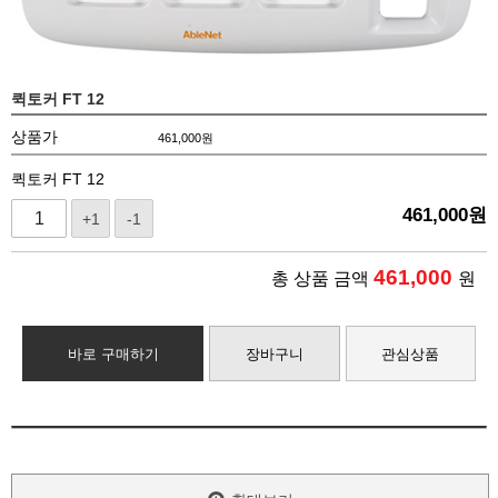
퀵토커 FT 12
상품가
461,000
원
퀵토커 FT 12
461,000
원
+1
-1
461,000
총 상품 금액
원
바로 구매하기
장바구니
관심상품