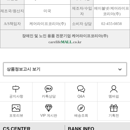
제조자/수입
에이블넷/케어라이프
제조국/원산지
미국
자
코리아(주)
A/S책임자
케어라이프코리아(주)
소비자 상담
02-455-0858
장애인 및 노인 용품 전문기업 케어라이프코리아(주)
carelife
MALL
.co.kr
상품정보고시 보기
공지사항
카톡상담
Q&A
멤버쉽
포토리뷰
VIP 게시판
배송조회
기획전
CS CENTER
BANK INFO