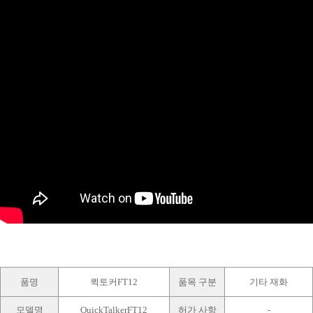
품명
퀵토커FT12
품목 구분
기타 재화
모델명
QuickTalkerFT12
허가 사항
-