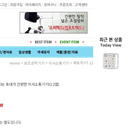
|
|
|
|
|
로그인
회원가입
마이페이지
장바구니
주문조회
고객센터
트/경사로
일상생활
자세유지
재활/훈련/치료
>
>
> 퀵토커 FT 12
Home
보조공학기기
의사소통기기
는 휴대가 간편한 의사소통기기!(12셀)
원
는 별도입니다.