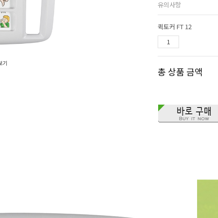
유의사항
퀵토커 FT 12
보기
총 상품 금액