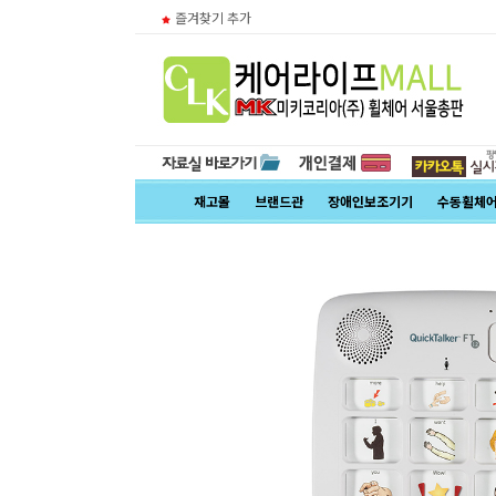
즐겨찾기 추가
재고몰
브랜드관
장애인보조기기
수동휠체