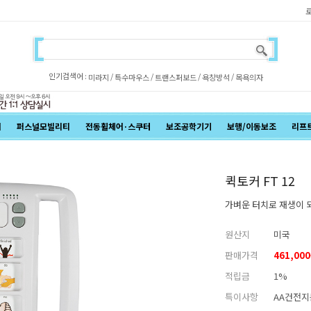
인기검색어 :
/
/
/
/
미라지
특수마우스
트랜스퍼보드
욕창방석
목욕의자
어
퍼스널모빌리티
전동휠체어·스쿠터
보조공학기기
보행/이동보조
리프
퀵토커 FT 12
가벼운 터치로 재생이 되
원산지
미국
판매가격
461,000
적립금
1%
특이사항
AA건전지