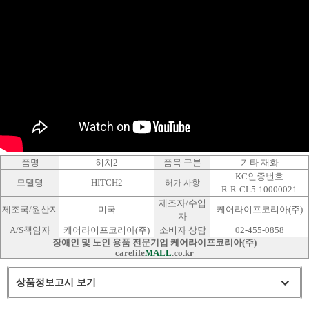
품명
히치2
품목 구분
기타 재화
KC인증번호
모델명
HITCH2
허가 사항
R-R-CL5-10000021
제조자/수입
제조국/원산지
미국
케어라이프코리아(주)
자
A/S책임자
케어라이프코리아(주)
소비자 상담
02-455-0858
장애인 및 노인 용품 전문기업 케어라이프코리아(주)
carelife
MALL
.co.kr
상품정보고시 보기