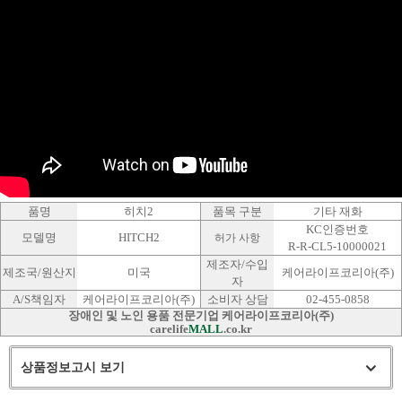
품명
히치2
품목 구분
기타 재화
KC인증번호
모델명
HITCH2
허가 사항
R-R-CL5-10000021
제조자/수입
제조국/원산지
미국
케어라이프코리아(주)
자
A/S책임자
케어라이프코리아(주)
소비자 상담
02-455-0858
장애인 및 노인 용품 전문기업 케어라이프코리아(주)
carelife
MALL
.co.kr
상품정보고시 보기