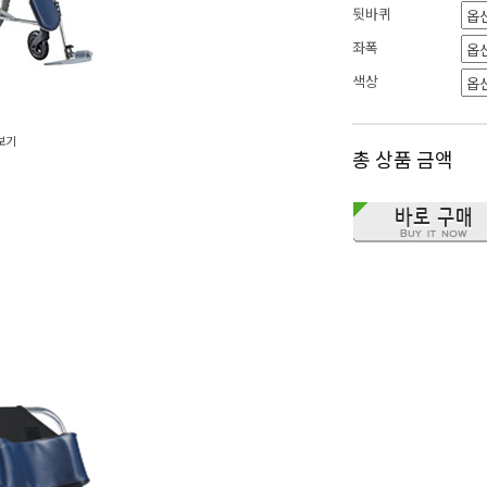
뒷바퀴
좌폭
색상
보기
총 상품 금액