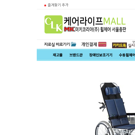
즐겨찾기 추가
재고몰
브랜드관
장애인보조기기
수동휠체