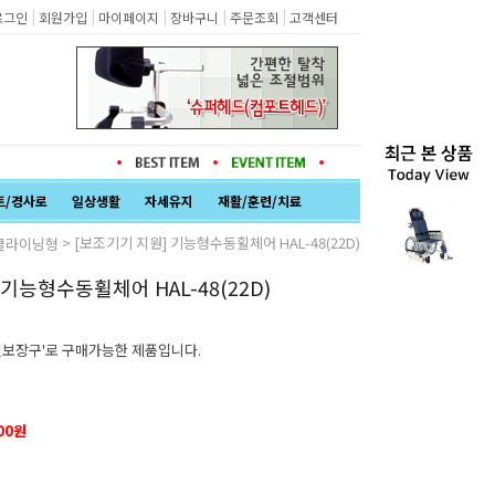
|
|
|
|
|
로그인
회원가입
마이페이지
장바구니
주문조회
고객센터
트/경사로
일상생활
자세유지
재활/훈련/치료
> [보조기기 지원] 기능형수동휠체어 HAL-48(22D)
클라이닝형
기능형수동휠체어 HAL-48(22D)
보장구'로 구매가능한 제품입니다.
000원