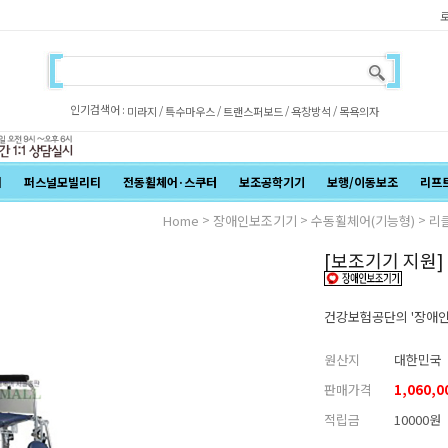
인기검색어 :
/
/
/
/
미라지
특수마우스
트랜스퍼보드
욕창방석
목욕의자
어
퍼스널모빌리티
전동휠체어·스쿠터
보조공학기기
보행/이동보조
리프
>
>
>
Home
장애인보조기기
수동휠체어(기능형)
리
[보조기기 지원] 
건강보험공단의 '장애인
원산지
대한민국
판매가격
1,060,
적립금
10000원