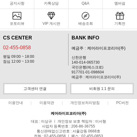
공지사항
카톡상담
Q&A
멤버쉽
포토리뷰
VIP 게시판
배송조회
기획전
CS CENTER
BANK INFO
02-455-0858
예금주 : 케어라이프코리아(주)
평일 09:00 ~ 18:00
신한은행
점심 12:00 ~ 13:00
140-014-065730
국민은행(에스크로)
917701-01-098604
예금주 : 케어라이프코리아(주)
고객센터 연결
비회원 1:1 문의
이용안내
이용약관
개인정보처리방침
PC버전
케어라이프코리아(주)
대표 : 이상규 ㅣ 개인정보 보호 책임자 : 이서형
사업자 등록번호 : 206-86-36755
통신판매업신고번호 : 서울강동 0668호
전화 : 02-455-0858 ㅣ 팩스 : 02-455-0853