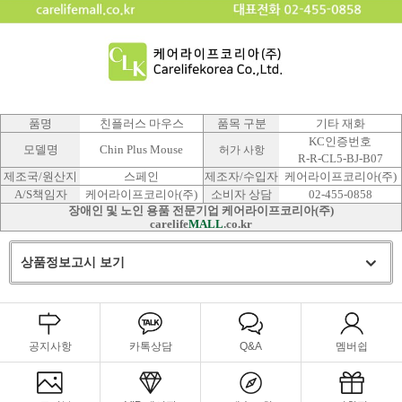
품명
친플러스 마우스
품목 구분
기타 재화
KC인증번호
모델명
Chin Plus Mouse
허가 사항
R-R-CL5-BJ-B07
제조국/원산지
스페인
제조자/수입자
케어라이프코리아(주)
A/S책임자
케어라이프코리아(주)
소비자 상담
02-455-0858
장애인 및 노인 용품 전문기업 케어라이프코리아(주)
carelife
MALL
.co.kr
상품정보고시 보기
공지사항
카톡상담
Q&A
멤버쉽