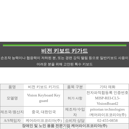
비전 키보드 키가드
손조작 능력이나 협응력이 저하된 분, 또는 경련 강직 떨림 등으로 일반키보드 사용이
어려운 분을 위해 고안된 특수 키보드
품명
비전 키보드 키가드
품목 구분
기타 재화
전자파적합등록 인증번호
Vision Keyboard Key
모델명
MISP-REI-CL5-
허가 사항
guard
VisionBoard2
제조자/수입
pritorian technologies
제조국/원산지
중국, 대한민국
자
/케어라이프코리아(주)
A/S책임자
케어라이프코리아(주)
소비자 상담
02-455-0858
장애인 및 노인 용품 전문기업 케어라이프코리아(주)