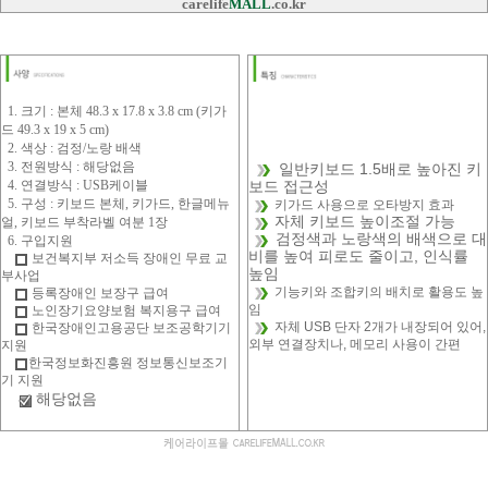
carelife
MALL
.co.kr
1. 크기 :
본체 48.3 x 17.8 x 3.8 cm (키가
드 49.3 x 19 x 5 cm)
2. 색상 : 검정/노랑 배색
3. 전원방식 : 해당없음
일반키보드 1.5배로 높아진 키
4. 연결방식 : USB케이블
보드 접근성
5. 구성 : 키보드 본체, 키가드, 한글메뉴
키가드 사용으로 오타방지 효과
자체 키보드 높이조절 가능
얼, 키보드 부착라벨 여분 1장
검정색과 노랑색의 배색으로 대
6. 구입지원
비를 높여 피로도 줄이고, 인식률
보건복지부 저소득 장애인 무료 교
높임
부사업
기능키와 조합키의 배치로 활용도 높
등록장애인 보장구 급여
임
노인장기요양보험 복지용구 급여
자체 USB 단자 2개가 내장되어 있어,
한국장애인고용공단 보조공학기기
외부 연결장치나, 메모리 사용이 간편
지원
한국정보화진흥원 정보통신보조기
기 지원
해당없음