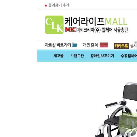
즐겨찾기 추가
재고몰
브랜드관
장애인보조기기
수동휠체