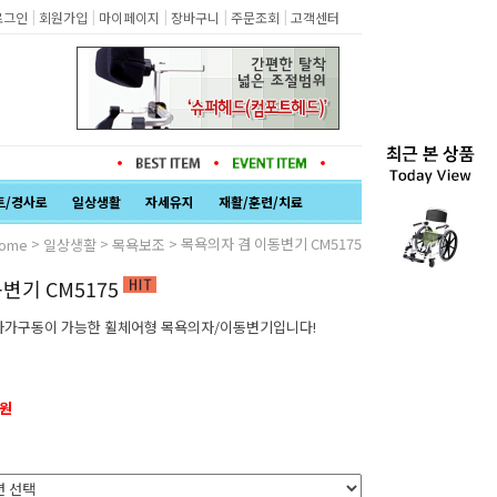
|
|
|
|
|
로그인
회원가입
마이페이지
장바구니
주문조회
고객센터
트/경사로
일상생활
자세유지
재활/훈련/치료
>
>
> 목욕의자 겸 이동변기 CM5175
ome
일상생활
목욕보조
변기 CM5175
자가구동이 가능한 휠체어형 목욕의자/이동변기입니다!
0원