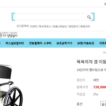
인기검색어 :
/
/
/
/
미라지
특수마우스
트랜스퍼보드
욕창방석
목욕의자
어
퍼스널모빌리티
전동휠체어·스쿠터
보조공학기기
보행/이동보조
리프
H
목욕의자 겸 이동
24인치의 핸드림으로 
원산지
대만
판매가격
720,00
적립금
1%
옵션