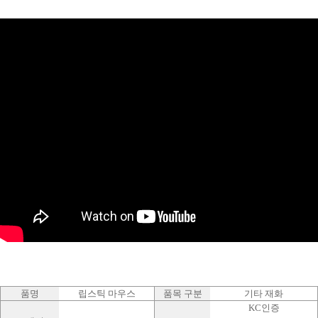
품명
립스틱 마우스
품목 구분
기타 재화
KC인증