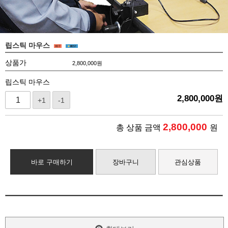
립스틱 마우스
상품가
2,800,000
원
립스틱 마우스
2,800,000
원
+1
-1
2,800,000
총 상품 금액
원
바로 구매하기
장바구니
관심상품