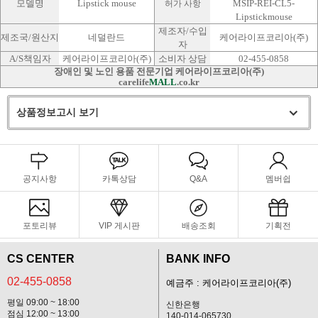
모델명
Lipstick mouse
MSIP-REI-CL5-
허가 사항
Lipstickmouse
제조자/수입
제조국/원산지
네덜란드
케어라이프코리아(주)
자
A/S책임자
케어라이프코리아(주)
소비자 상담
02-455-0858
장애인 및 노인 용품 전문기업 케어라이프코리아(주)
carelife
MALL
.co.kr
상품정보고시 보기
공지사항
카톡상담
Q&A
멤버쉽
포토리뷰
VIP 게시판
배송조회
기획전
CS CENTER
BANK INFO
02-455-0858
예금주 : 케어라이프코리아(주)
평일 09:00 ~ 18:00
신한은행
점심 12:00 ~ 13:00
140-014-065730