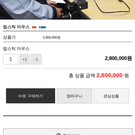
립스틱 마우스
상품가
2,800,000
원
립스틱 마우스
2,800,000
원
+1
-1
2,800,000
총 상품 금액
원
바로 구매하기
장바구니
관심상품