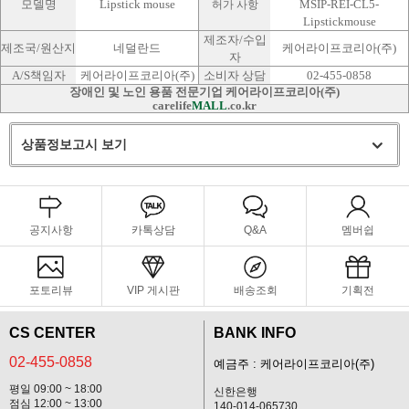
모델명
Lipstick mouse
MSIP-REI-CL5-
허가 사항
Lipstickmouse
제조자/수입
제조국/원산지
네덜란드
케어라이프코리아(주)
자
A/S책임자
케어라이프코리아(주)
소비자 상담
02-455-0858
장애인 및 노인 용품 전문기업 케어라이프코리아(주)
carelife
MALL
.co.kr
상품정보고시 보기
공지사항
카톡상담
Q&A
멤버쉽
포토리뷰
VIP 게시판
배송조회
기획전
CS CENTER
BANK INFO
02-455-0858
예금주 : 케어라이프코리아(주)
평일 09:00 ~ 18:00
신한은행
점심 12:00 ~ 13:00
140-014-065730