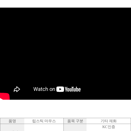
품명
립스틱 마우스
품목 구분
기타 재화
KC인증