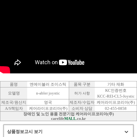
품명
엔에이블러 조이스틱
품목 구분
기타 재화
KC인증번호
모델명
n-abler joystic
허가 사항
KCC-REI-CL5-Joystic
제조국/원산지
영국
제조자/수입자
케어라이프코리아(주)
A/S책임자
케어라이프코리아(주)
소비자 상담
02-455-0858
장애인 및 노인 용품 전문기업 케어라이프코리아(주)
carelife
MALL
.co.kr
상품정보고시 보기