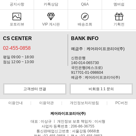
공지사항
카톡상담
Q&A
멤버쉽
포토리뷰
VIP 게시판
배송조회
기획전
CS CENTER
BANK INFO
02-455-0858
예금주 : 케어라이프코리아(주)
평일 09:00 ~ 18:00
신한은행
점심 12:00 ~ 13:00
140-014-065730
국민은행(에스크로)
917701-01-098604
예금주 : 케어라이프코리아(주)
고객센터 연결
비회원 1:1 문의
이용안내
이용약관
개인정보처리방침
PC버전
케어라이프코리아(주)
대표 : 이상규 ㅣ 개인정보 보호 책임자 : 이서형
사업자 등록번호 : 206-86-36755
통신판매업신고번호 : 서울강동 0668호