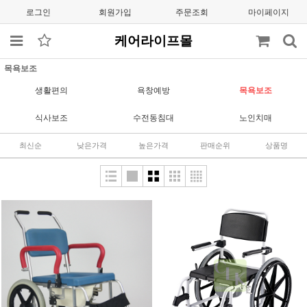
로그인
회원가입
주문조회
마이페이지
케어라이프몰
목욕보조
생활편의
욕창예방
목욕보조
식사보조
수전동침대
노인치매
최신순
낮은가격
높은가격
판매순위
상품명