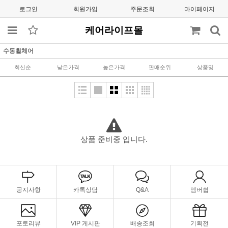
로그인
회원가입
주문조회
마이페이지
케어라이프몰
수동휠체어
최신순
낮은가격
높은가격
판매순위
상품명
상품 준비중 입니다.
공지사항
카톡상담
Q&A
멤버쉽
포토리뷰
VIP 게시판
배송조회
기획전