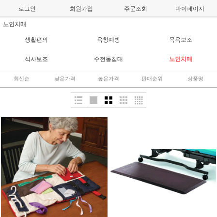
로그인
회원가입
주문조회
마이페이지
노인치매
생활편의
욕창예방
목욕보조
식사보조
수전동침대
노인치매
최신순
낮은가격
높은가격
판매순위
상품명