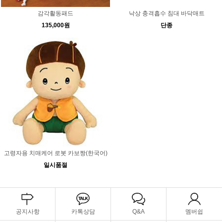
감각활동패드
낙상 충격흡수 침대 바닥매트
135,000원
단종
고령자용 치매케어 로봇 카보짱(한국어)
일시품절
공지사항
카톡상담
Q&A
멤버쉽